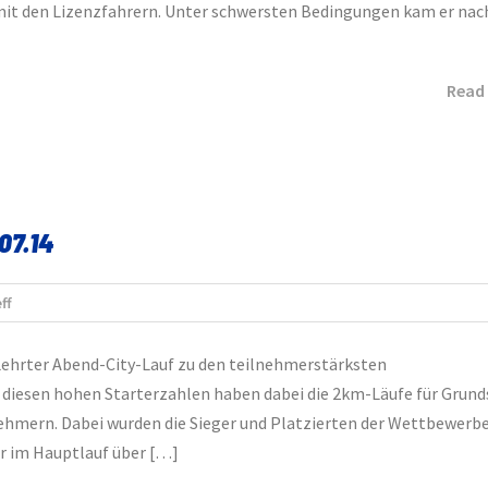
t den Lizenzfahrern. Unter schwersten Bedingungen kam er nach
Read
07.14
ff
Lehrter Abend-City-Lauf zu den teilnehmerstärksten
 diesen hohen Starterzahlen haben dabei die 2km-Läufe für Grun
nehmern. Dabei wurden die Sieger und Platzierten der Wettbewerb
er im Hauptlauf über […]