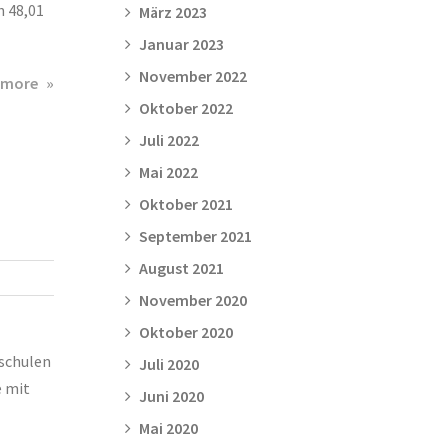
 48,01
März 2023
Januar 2023
November 2022
about
 more
Jürgen
Oktober 2022
Markfeld
Juli 2022
hängt
Mai 2022
Laufschuhe
an
Oktober 2021
den
September 2021
Nagel
August 2021
und
steigt
November 2020
auf
Oktober 2020
Inline-
dschulen
Juli 2020
Skaten
e mit
um
Juni 2020
Mai 2020