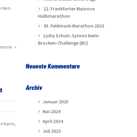
ecken
22. Frankfurter Mainova
Halbmarathon
43. Feldmark-Marathon 2023
Lydia Schulz-Symon beim
Brocken-Challenge (BC)
about
 more
Sundernlauf
2014
Neueste Kommentare
in
Diekholzen
Archiv
m
Januar 2025
Mai 2024
April 2024
en kann,
Juli 2023