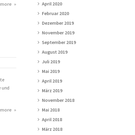
about
April 2020
 more
13.
Februar 2020
Lehrter
Dezember 2019
Abend-
City-
November 2019
Lauf
September 2019
am
August 2019
18.07.14
Juli 2019
Mai 2019
hte
April 2019
e und
März 2019
November 2018
about
 more
Mai 2018
Eilenriede
April 2018
10er
März 2018
am