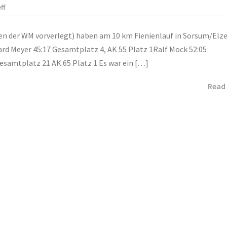
ff
n der WM vorverlegt) haben am 10 km Fienienlauf in Sorsum/Elze
d Meyer 45:17 Gesamtplatz 4, AK 55 Platz 1Ralf Mock 52:05
esamtplatz 21 AK 65 Platz 1 Es war ein […]
Read