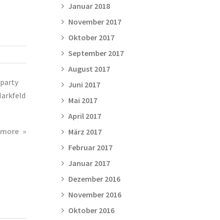
11.07.2014
Januar 2018
November 2017
Oktober 2017
September 2017
August 2017
fparty
Juni 2017
Markfeld
Mai 2017
April 2017
about
 more
März 2017
7.
Februar 2017
Hönzer
Januar 2017
Laufparty
am
Dezember 2016
05.07.2014
November 2016
Oktober 2016