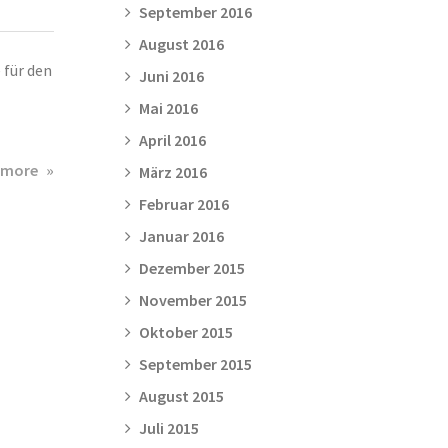
September 2016
August 2016
 für den
Juni 2016
Mai 2016
April 2016
about
 more
März 2016
Finienlauf
Februar 2016
am
Januar 2016
04.07.2014
Dezember 2015
November 2015
Oktober 2015
September 2015
August 2015
Juli 2015