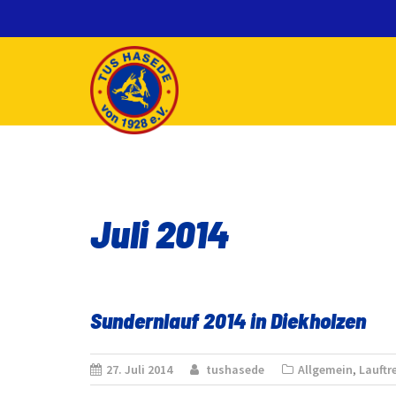
Skip
to
content
Juli 2014
Sundernlauf 2014 in Diekholzen
27. Juli 2014
tushasede
Allgemein
,
Lauftre