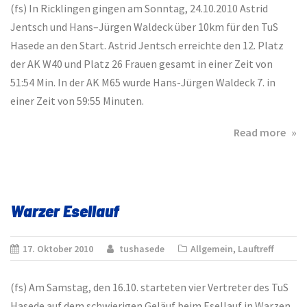
(fs) In Ricklingen gingen am Sonntag, 24.10.2010 Astrid
Jentsch und Hans–Jürgen Waldeck über 10km für den TuS
Hasede an den Start. Astrid Jentsch erreichte den 12. Platz
der AK W40 und Platz 26 Frauen gesamt in einer Zeit von
51:54 Min. In der AK M65 wurde Hans-Jürgen Waldeck 7. in
einer Zeit von 59:55 Minuten.
abo
Read more
19.
Rick
Vol
Warzer Esellauf
17. Oktober 2010
tushasede
Allgemein
,
Lauftreff
(fs) Am Samstag, den 16.10. starteten vier Vertreter des TuS
Hasede auf dem schwierigen Geläuf beim Esellauf in Warzen.