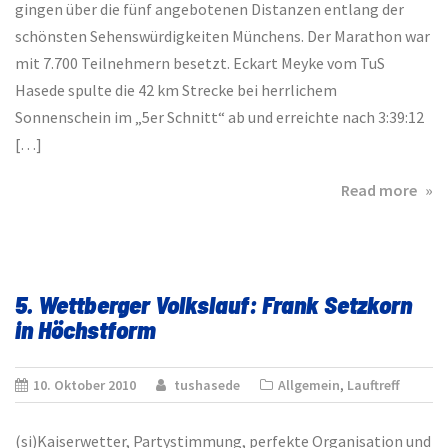
gingen über die fünf angebotenen Distanzen entlang der
schönsten Sehenswürdigkeiten Münchens. Der Marathon war
mit 7.700 Teilnehmern besetzt. Eckart Meyke vom TuS
Hasede spulte die 42 km Strecke bei herrlichem
Sonnenschein im „5er Schnitt“ ab und erreichte nach 3:39:12
[…]
abo
Read more
Eck
Mey
in
Sup
5. Wettberger Volkslauf: Frank Setzkorn
bei
in Höchstform
Mün
Mar
10. Oktober 2010
tushasede
Allgemein
,
Lauftreff
(si)Kaiserwetter, Partystimmung, perfekte Organisation und