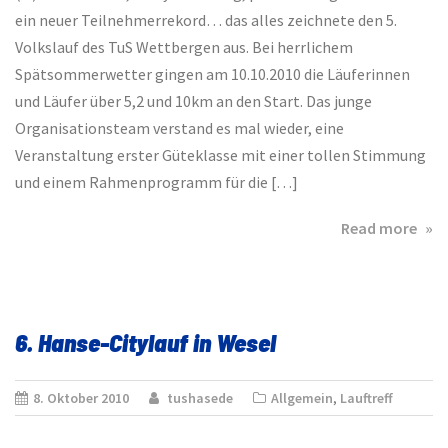
ein neuer Teilnehmerrekord… das alles zeichnete den 5.
Volkslauf des TuS Wettbergen aus. Bei herrlichem
Spätsommerwetter gingen am 10.10.2010 die Läuferinnen
und Läufer über 5,2 und 10km an den Start. Das junge
Organisationsteam verstand es mal wieder, eine
Veranstaltung erster Güteklasse mit einer tollen Stimmung
und einem Rahmenprogramm für die […]
abo
Read more
5.
Wet
Volk
Fra
6. Hanse-Citylauf in Wesel
Set
in
Höc
8. Oktober 2010
tushasede
Allgemein
,
Lauftreff