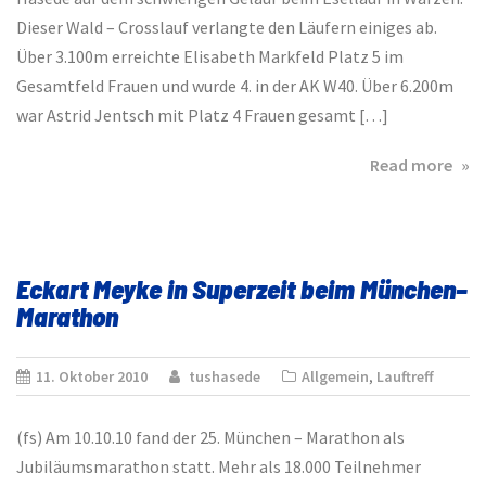
Dieser Wald – Crosslauf verlangte den Läufern einiges ab.
Über 3.100m erreichte Elisabeth Markfeld Platz 5 im
Gesamtfeld Frauen und wurde 4. in der AK W40. Über 6.200m
war Astrid Jentsch mit Platz 4 Frauen gesamt […]
abo
Read more
War
Esel
Eckart Meyke in Superzeit beim München–
Marathon
11. Oktober 2010
tushasede
Allgemein
,
Lauftreff
(fs) Am 10.10.10 fand der 25. München – Marathon als
Jubiläumsmarathon statt. Mehr als 18.000 Teilnehmer