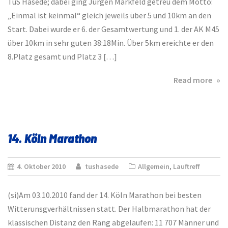
TuS Hasede; dabei ging Jürgen Markfeld getreu dem Motto:
„Einmal ist keinmal“ gleich jeweils über 5 und 10km an den
Start. Dabei wurde er 6. der Gesamtwertung und 1. der AK M45
über 10km in sehr guten 38:18Min. Über 5km ereichte er den
8.Platz gesamt und Platz 3 […]
abo
Read more
14.
Alfe
Lein
Lau
14. Köln Marathon
am
Son
03.1
4. Oktober 2010
tushasede
Allgemein
,
Lauftreff
(si)Am 03.10.2010 fand der 14. Köln Marathon bei besten
Witterunsgverhältnissen statt. Der Halbmarathon hat der
klassischen Distanz den Rang abgelaufen: 11 707 Männer und