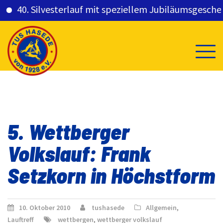
40. Silvesterlauf mit speziellem Jubiläumsgeschenk 
Skip
to
content
5. Wettberger
Volkslauf: Frank
Setzkorn in Höchstform
10. Oktober 2010
tushasede
Allgemein
,
Lauftreff
wettbergen
,
wettberger volkslauf