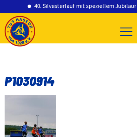
40. Silvesterlauf mit speziellem Jubiläums
Skip
to
content
P1030914