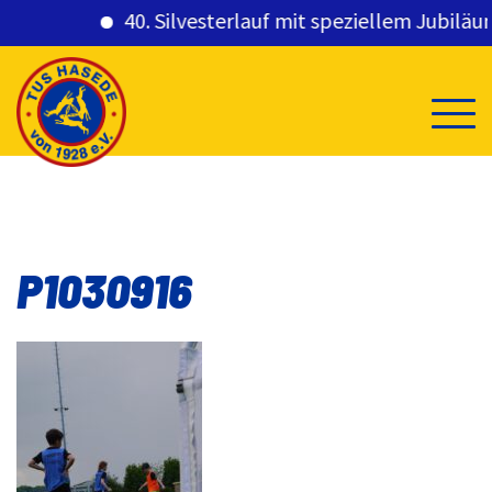
40. Silvesterlauf mit speziellem Jubiläums
Skip
to
content
P1030916