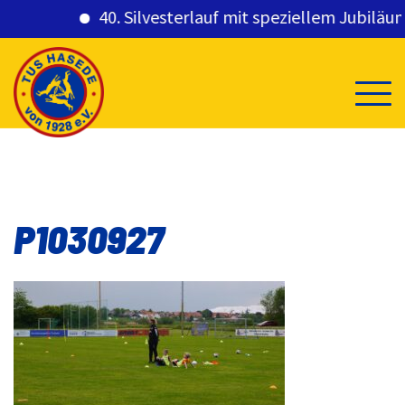
40. Silvesterlauf mit speziellem Jubiläums
Skip
to
content
P1030927