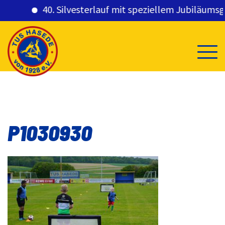
40. Silvesterlauf mit speziellem Jubiläumsges
Skip
to
content
P1030930