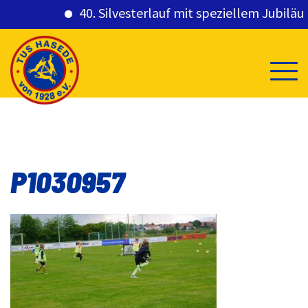
40. Silvesterlauf mit speziellem Jubiläums
Skip
to
content
P1030957