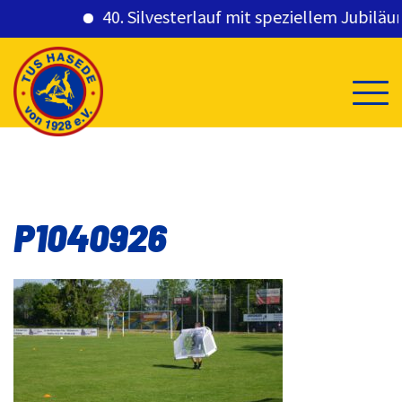
40. Silvesterlauf mit speziellem Jubiläums
Skip
to
content
P1040926