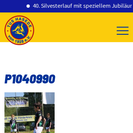
40. Silvesterlauf mit speziellem Jubiläums
Skip
to
content
P1040990