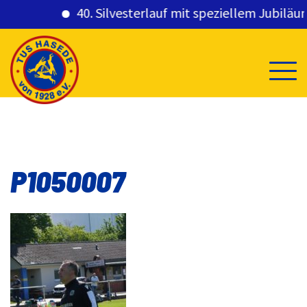
40. Silvesterlauf mit speziellem Jubiläums
Skip
to
content
P1050007