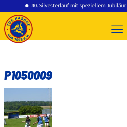
40. Silvesterlauf mit speziellem Jubiläums
Skip
to
content
P1050009