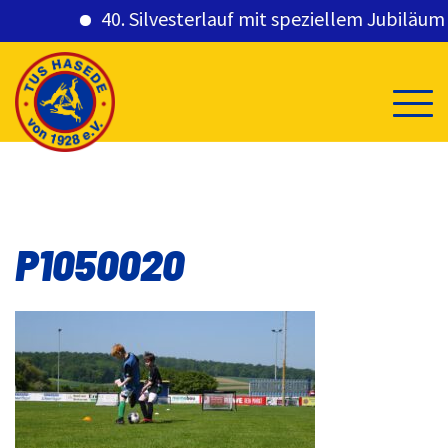
40. Silvesterlauf mit speziellem Jubiläumsg
Skip
to
content
P1050020