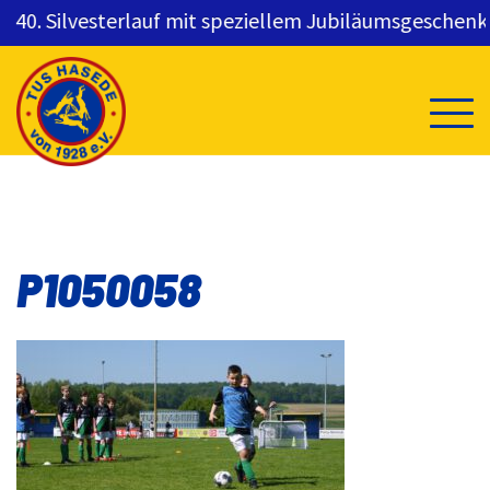
0. Silvesterlauf mit speziellem Jubiläumsgeschenk fü
Skip
to
content
P1050058