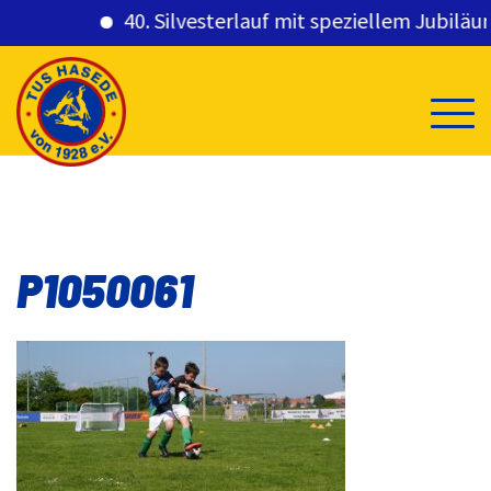
40. Silvesterlauf mit speziellem Jubiläums
Skip
to
content
P1050061