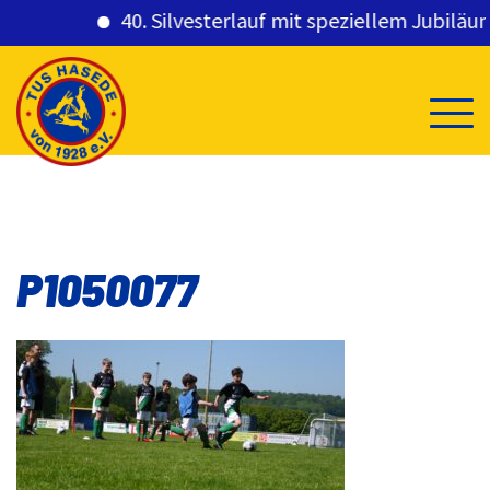
40. Silvesterlauf mit speziellem Jubiläums
Skip
to
content
P1050077