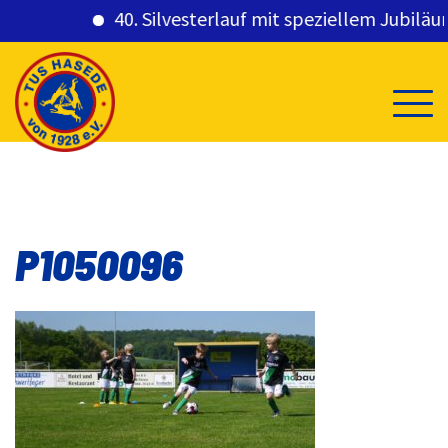
40. Silvesterlauf mit speziellem Jubiläums
Skip
to
content
P1050096