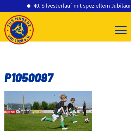
40. Silvesterlauf mit speziellem Jubiläums
Skip
to
content
P1050097