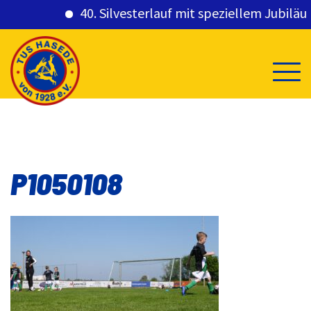
40. Silvesterlauf mit speziellem Jubiläum
Skip
to
content
P1050108