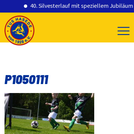
40. Silvesterlauf mit speziellem Jubiläumsg
Skip
to
content
P1050111