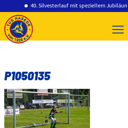
40. Silvesterlauf mit speziellem Jubiläums
Skip
to
content
P1050135