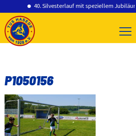
40. Silvesterlauf mit speziellem Jubiläums
Skip
to
content
P1050156