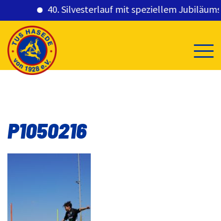
40. Silvesterlauf mit speziellem Jubiläumsge
Skip
to
content
P1050216