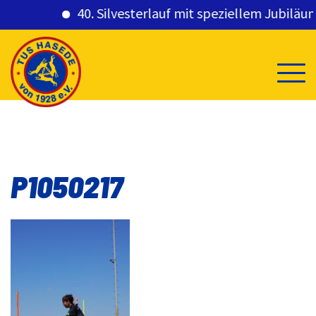
40. Silvesterlauf mit speziellem Jubiläums
Skip
to
content
P1050217