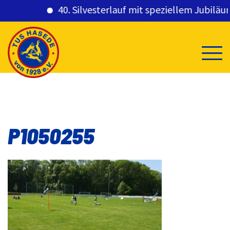
40. Silvesterlauf mit speziellem Jubiläums
Skip
to
content
P1050255