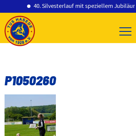
40. Silvesterlauf mit speziellem Jubiläums
Skip
to
content
P1050260