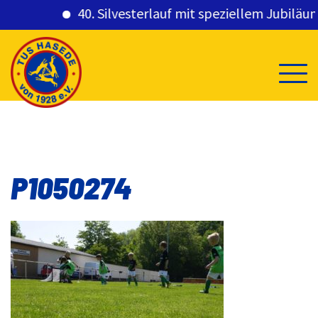
40. Silvesterlauf mit speziellem Jubiläums
Skip
to
content
P1050274