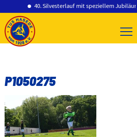
40. Silvesterlauf mit speziellem Jubiläum
Skip
to
content
P1050275