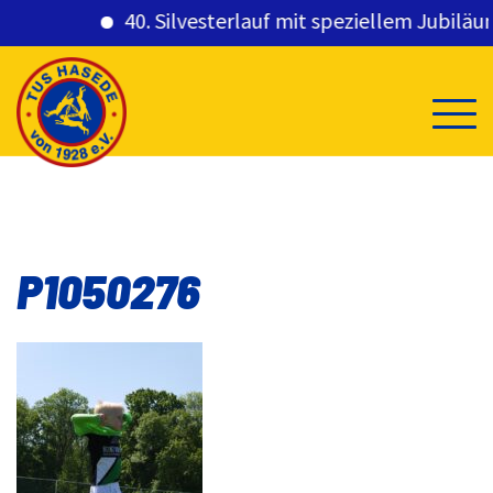
40. Silvesterlauf mit speziellem Jubiläum
Skip
to
content
P1050276