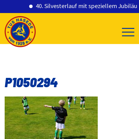
40. Silvesterlauf mit speziellem Jubiläums
Skip
to
content
P1050294