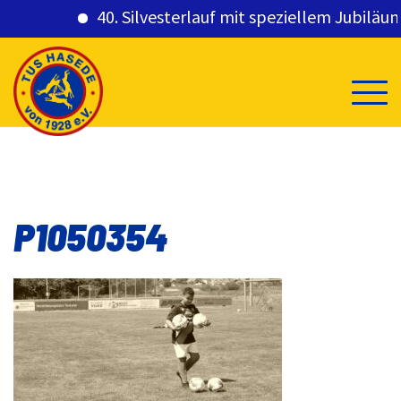
40. Silvesterlauf mit speziellem Jubiläums
Skip
to
content
P1050354