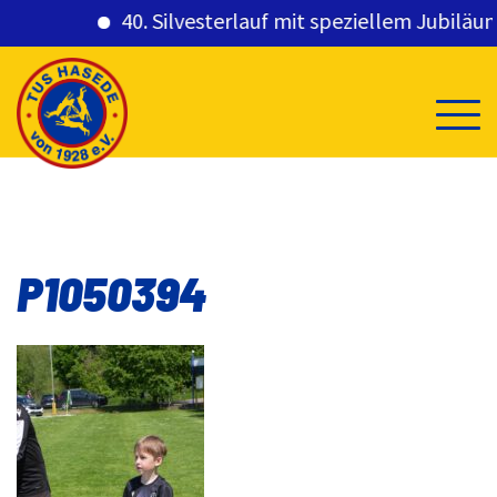
40. Silvesterlauf mit speziellem Jubiläums
Skip
to
content
P1050394