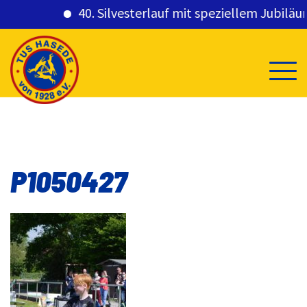
40. Silvesterlauf mit speziellem Jubiläums
Skip
to
content
P1050427