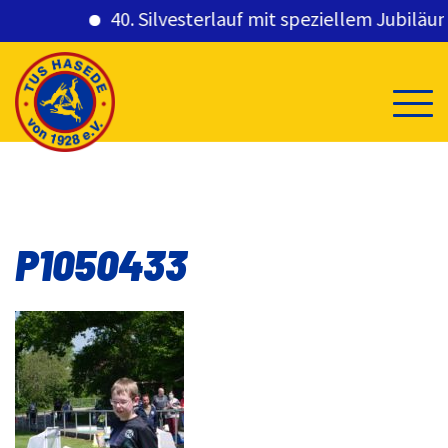
40. Silvesterlauf mit speziellem Jubiläums
Skip
to
content
P1050433