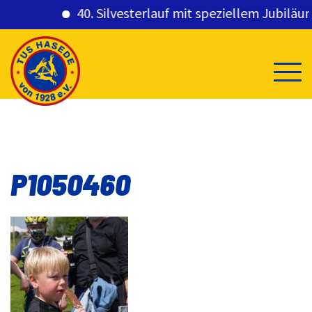
40. Silvesterlauf mit speziellem Jubiläums
Skip
to
content
P1050460