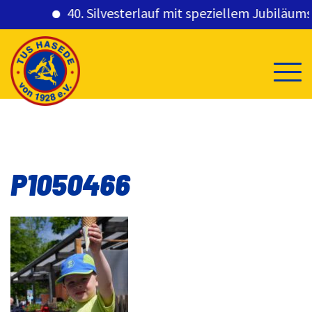
40. Silvesterlauf mit speziellem Jubiläumsge
Skip
to
content
P1050466