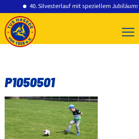
40. Silvesterlauf mit speziellem Jubiläumsge
Skip
to
content
P1050501