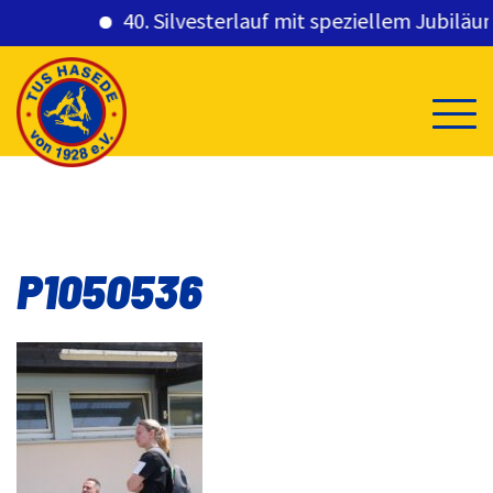
40. Silvesterlauf mit speziellem Jubiläums
Skip
to
content
P1050536