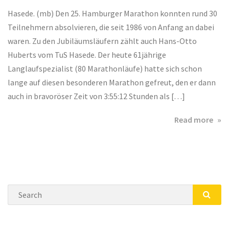
Hasede. (mb) Den 25. Hamburger Marathon konnten rund 30
Teilnehmern absolvieren, die seit 1986 von Anfang an dabei
waren. Zu den Jubiläumsläufern zählt auch Hans-Otto
Huberts vom TuS Hasede. Der heute 61jährige
Langlaufspezialist (80 Marathonläufe) hatte sich schon
lange auf diesen besonderen Marathon gefreut, den er dann
auch in bravoröser Zeit von 3:55:12 Stunden als […]
abo
Read more
Jub
für
Han
Ott
Hub
Search
SEA