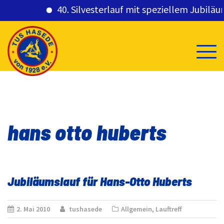
40. Silvesterlauf mit speziellem Jubiläums
Skip
to
content
hans otto huberts
Jubiläumslauf für Hans-Otto Huberts
2. Mai 2010
tushasede
Allgemein
,
Lauftreff