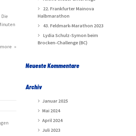
22. Frankfurter Mainova
Halbmarathon
 Die
 Minuten
43. Feldmark-Marathon 2023
Lydia Schulz-Symon beim
Brocken-Challenge (BC)
about
 more
Hönzer
Lauf
Neueste Kommentare
und
Party
am
Archiv
28.05.2011
Januar 2025
Mai 2024
April 2024
ngen
Juli 2023