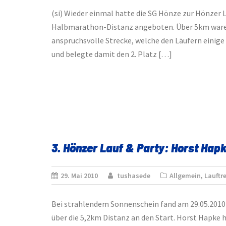
(si) Wieder einmal hatte die SG Hönze zur Hönzer L
Halbmarathon-Distanz angeboten. Über 5km waren 
anspruchsvolle Strecke, welche den Läufern einig
und belegte damit den 2. Platz […]
3. Hönzer Lauf & Party: Horst Hap
29. Mai 2010
tushasede
Allgemein
,
Lauftre
Bei strahlendem Sonnenschein fand am 29.05.2010 d
über die 5,2km Distanz an den Start. Horst Hapke 