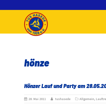
Skip
to
content
hönze
Hönzer Lauf und Party am 28.05.20
28. Mai 2011
tushasede
Allgemein
,
Lauftre