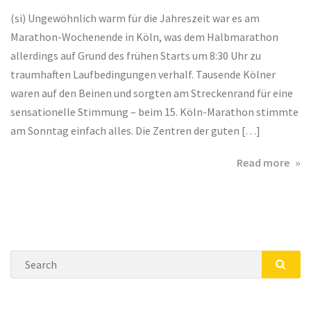
(si) Ungewöhnlich warm für die Jahreszeit war es am
Marathon-Wochenende in Köln, was dem Halbmarathon
allerdings auf Grund des frühen Starts um 8:30 Uhr zu
traumhaften Laufbedingungen verhalf. Tausende Kölner
waren auf den Beinen und sorgten am Streckenrand für eine
sensationelle Stimmung – beim 15. Köln-Marathon stimmte
am Sonntag einfach alles. Die Zentren der guten […]
abo
Read more
15.
Köl
Mar
am
02.1
Search
SEA