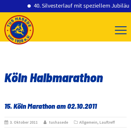
40. Silvesterlauf mit speziellem Jubiläum
Skip
to
content
Köln Halbmarathon
15. Köln Marathon am 02.10.2011
3. Oktober 2011
tushasede
Allgemein
,
Lauftreff