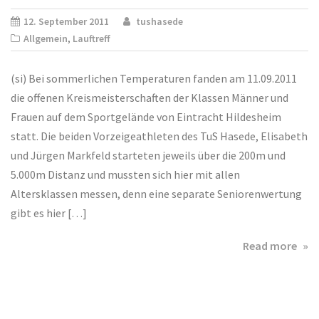
Hil
12. September 2011
tushasede
Allgemein
,
Lauftreff
(si) Bei sommerlichen Temperaturen fanden am 11.09.2011
die offenen Kreismeisterschaften der Klassen Männer und
Frauen auf dem Sportgelände von Eintracht Hildesheim
statt. Die beiden Vorzeigeathleten des TuS Hasede, Elisabeth
und Jürgen Markfeld starteten jeweils über die 200m und
5.000m Distanz und mussten sich hier mit allen
Altersklassen messen, denn eine separate Seniorenwertung
gibt es hier […]
abo
Read more
Off
Kre
–
EIN