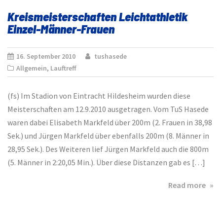
Cro
Kreismeisterschaften Leichtathletik
am
Einzel-Männer-Frauen
13.3
16. September 2010
tushasede
Allgemein
,
Lauftreff
(fs) Im Stadion von Eintracht Hildesheim wurden diese
Meisterschaften am 12.9.2010 ausgetragen. Vom TuS Hasede
waren dabei Elisabeth Markfeld über 200m (2. Frauen in 38,98
Sek.) und Jürgen Markfeld über ebenfalls 200m (8. Männer in
28,95 Sek.). Des Weiteren lief Jürgen Markfeld auch die 800m
(5. Männer in 2:20,05 Min.). Über diese Distanzen gab es […]
abo
Read more
Kre
Leic
Einz