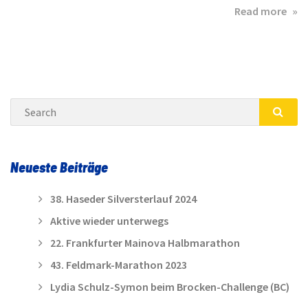
abo
Read more
Der
Lauf
TuS
Has
stel
Search
zwe
Kre
SEA
Neueste Beiträge
38. Haseder Silversterlauf 2024
Aktive wieder unterwegs
22. Frankfurter Mainova Halbmarathon
43. Feldmark-Marathon 2023
Lydia Schulz-Symon beim Brocken-Challenge (BC)