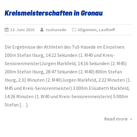
Män
Kreismeisterschaften in Gronau
Fra
13. Juni 2010
tushasede
Allgemein
,
Lauftreff
Die Ergebnisse der Athleten des TuS Hasede im Einzelnen:
100m Stefan Iburg, 14:22 Sekunden (1. M40 und Kreis-
Seniorenmeister)Jürgen Markfeld, 14:16 Sekunden (2. M45)
200m Stefan Iburg, 28:47 Sekunden (2. M40) 800m Stefan
Iburg, 2:31 Minuten (2. M40)Jürgen Markfeld, 2:22 Minuten (1.
M45 und Kreis-Seniorenmeister) 3.000m Elisabeth Markfeld,
14:26 Minuten (1. W40 und Kreis-Seniorenmeisterin) 5.000m
Stefan […]
abo
Read more
Kre
in