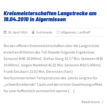
Gro
Kreismeisterschaften Langstrecke am
18.04.2010 in Algermissen
20. April 2010
tushasede
Allgemein
,
Lauftreff
Bei den offenen Kreismeisterschaften über die Langstrecke
erzielten Athleten des TuS Hasede folgende Ergebnisse:
Senioren M40 10.000m1. Stefan Iburg 41:17 Min. Senioren M45
10.000m2. Jürgen Markfeld 41:25 Min. Senioren M50 5.000m1.
Frank Setzkorn 21:02 Min. Die ersten (fast)
hochsommerlichen Temperaturen des Jahres sorgten für
„schweißtreibende“ Läufe und den ersten Gewöhnungseffekt
für eine hoffentlich sommerlich warme […]
abo
Read more