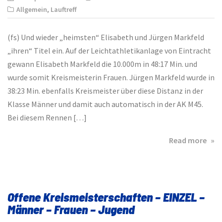
Allgemein
,
Lauftreff
(fs) Und wieder „heimsten“ Elisabeth und Jürgen Markfeld
„ihren“ Titel ein. Auf der Leichtathletikanlage von Eintracht
gewann Elisabeth Markfeld die 10.000m in 48:17 Min. und
wurde somit Kreismeisterin Frauen. Jürgen Markfeld wurde in
38:23 Min. ebenfalls Kreismeister über diese Distanz in der
Klasse Männer und damit auch automatisch in der AK M45.
Bei diesem Rennen […]
abo
Read more
Krei
–
und
Bez
Offene Kreismeisterschaften – EINZEL –
bei
Männer – Frauen – Jugend
Ein