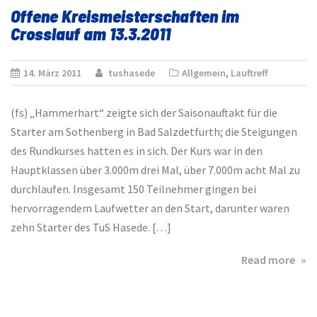
in
Offene Kreismeisterschaften im
Gro
Crosslauf am 13.3.2011
14. März 2011
tushasede
Allgemein
,
Lauftreff
(fs) „Hammerhart“ zeigte sich der Saisonauftakt für die
Starter am Sothenberg in Bad Salzdetfurth; die Steigungen
des Rundkurses hatten es in sich. Der Kurs war in den
Hauptklassen über 3.000m drei Mal, über 7.000m acht Mal zu
durchlaufen. Insgesamt 150 Teilnehmer gingen bei
hervorragendem Laufwetter an den Start, darunter waren
zehn Starter des TuS Hasede. […]
abo
Read more
Off
Kre
im