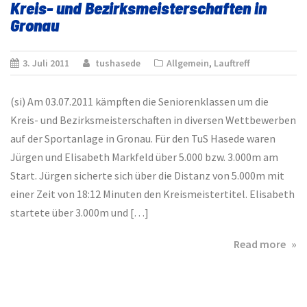
Kreis- und Bezirksmeisterschaften in
–
Gronau
Män
–
Fra
3. Juli 2011
tushasede
Allgemein
,
Lauftreff
–
Jug
(si) Am 03.07.2011 kämpften die Seniorenklassen um die
Kreis- und Bezirksmeisterschaften in diversen Wettbewerben
auf der Sportanlage in Gronau. Für den TuS Hasede waren
Jürgen und Elisabeth Markfeld über 5.000 bzw. 3.000m am
Start. Jürgen sicherte sich über die Distanz von 5.000m mit
einer Zeit von 18:12 Minuten den Kreismeistertitel. Elisabeth
startete über 3.000m und […]
abo
Read more
Krei
und
Bez