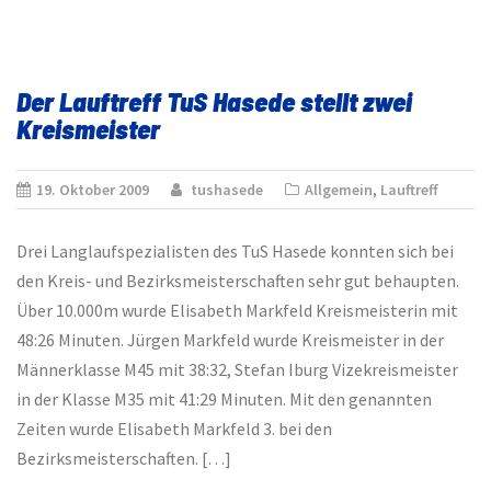
Kre
Lan
am
18.0
Der Lauftreff TuS Hasede stellt zwei
in
Kreismeister
Alg
19. Oktober 2009
tushasede
Allgemein
,
Lauftreff
Drei Langlaufspezialisten des TuS Hasede konnten sich bei
den Kreis- und Bezirksmeisterschaften sehr gut behaupten.
Über 10.000m wurde Elisabeth Markfeld Kreismeisterin mit
48:26 Minuten. Jürgen Markfeld wurde Kreismeister in der
Männerklasse M45 mit 38:32, Stefan Iburg Vizekreismeister
in der Klasse M35 mit 41:29 Minuten. Mit den genannten
Zeiten wurde Elisabeth Markfeld 3. bei den
Bezirksmeisterschaften. […]