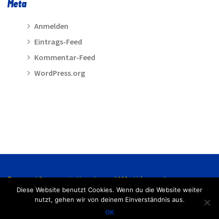
Meta
Anmelden
Eintrags-Feed
Kommentar-Feed
WordPress.org
Turn- und Sportverein Hasede von 1928 e.V. |
Kontakt
Diese Website benutzt Cookies. Wenn du die Website weiter
nutzt, gehen wir von deinem Einverständnis aus.
Impressum
Datenschutzerklärung
OK