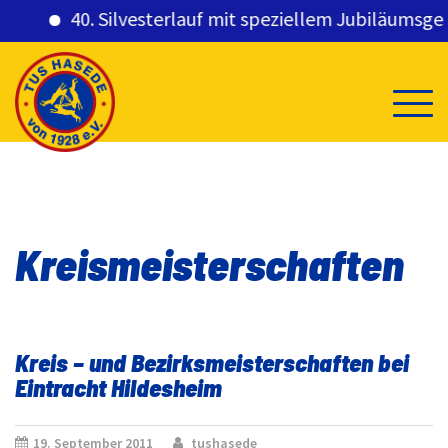
40. Silvesterlauf mit speziellem Jubiläumsgesche
Skip
to
content
Kreismeisterschaften
Kreis – und Bezirksmeisterschaften bei
Eintracht Hildesheim
19. September 2011
tushasede