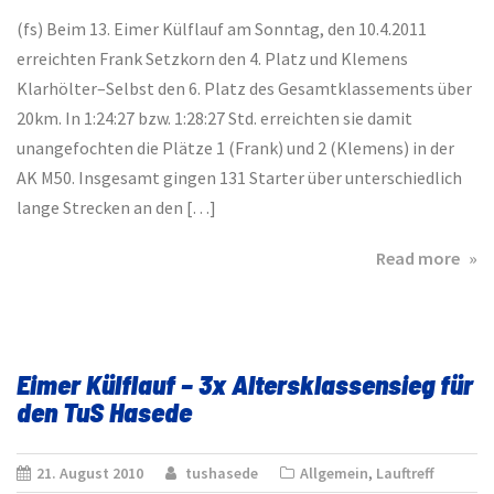
(fs) Beim 13. Eimer Külflauf am Sonntag, den 10.4.2011
erreichten Frank Setzkorn den 4. Platz und Klemens
Klarhölter–Selbst den 6. Platz des Gesamtklassements über
20km. In 1:24:27 bzw. 1:28:27 Std. erreichten sie damit
unangefochten die Plätze 1 (Frank) und 2 (Klemens) in der
AK M50. Insgesamt gingen 131 Starter über unterschiedlich
lange Strecken an den […]
abo
Read more
TuS
Has
Läu
in
Eimer Külflauf – 3x Altersklassensieg für
Eim
den TuS Hasede
wei
vor
21. August 2010
tushasede
Allgemein
,
Lauftreff