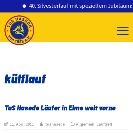
40. Silvesterlauf mit speziellem Jubiläumsge
Skip
to
content
külflauf
TuS Hasede Läufer in Eime weit vorne
11. April 2011
tushasede
Allgemein
,
Lauftreff