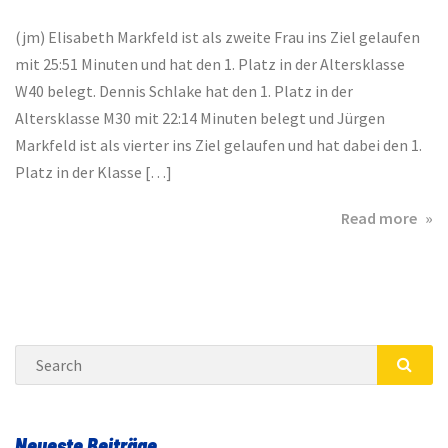
(jm) Elisabeth Markfeld ist als zweite Frau ins Ziel gelaufen
mit 25:51 Minuten und hat den 1. Platz in der Altersklasse
W40 belegt. Dennis Schlake hat den 1. Platz in der
Altersklasse M30 mit 22:14 Minuten belegt und Jürgen
Markfeld ist als vierter ins Ziel gelaufen und hat dabei den 1.
Platz in der Klasse […]
abo
Read more
Eim
Külf
–
3x
Alte
Search
für
den
SEA
TuS
Has
Neueste Beiträge