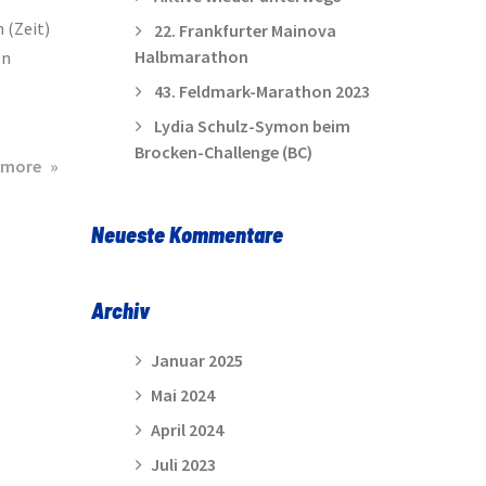
 (Zeit)
22. Frankfurter Mainova
Halbmarathon
on
43. Feldmark-Marathon 2023
Lydia Schulz-Symon beim
Brocken-Challenge (BC)
about
 more
Landesoffener
Stundenlauf
Neueste Kommentare
des
Lehrter
SV
Archiv
am
20.
Januar 2025
April
Mai 2024
2011
April 2024
Juli 2023