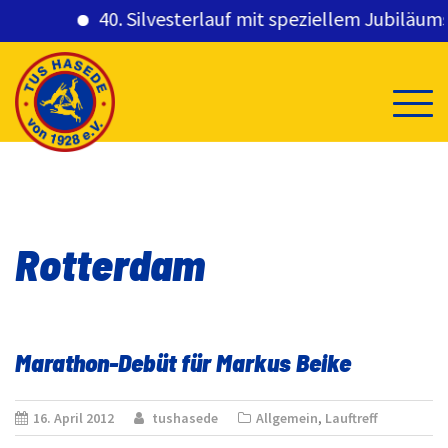
40. Silvesterlauf mit speziellem Jubiläumsg
Skip
to
content
Rotterdam
Marathon-Debüt für Markus Beike
16. April 2012
tushasede
Allgemein
,
Lauftreff