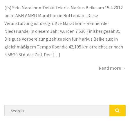
(fs) Sein Marathon-Debüt feierte Markus Beike am 15.4.2012
beim ABN AMRO Marathon in Rotterdam. Diese
Veranstaltung ist das größte Marathon – Rennen der
Niederlande; in diesem Jahr wurden 7.530 Finisher gezählt.
Die gute Vorbereitung zahlte sich für Markus Beike aus; in
gleichmäßigem Tempo über die 42,195 km erreichte er nach
3:58:20 Std. das Ziel. Den […]
abo
Read more
Mar
Deb
für
Mar
Bei
Search
SEA