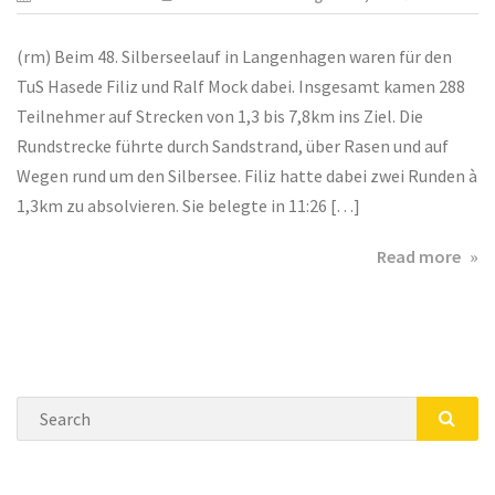
(rm) Beim 48. Silberseelauf in Langenhagen waren für den
TuS Hasede Filiz und Ralf Mock dabei. Insgesamt kamen 288
Teilnehmer auf Strecken von 1,3 bis 7,8km ins Ziel. Die
Rundstrecke führte durch Sandstrand, über Rasen und auf
Wegen rund um den Silbersee. Filiz hatte dabei zwei Runden à
1,3km zu absolvieren. Sie belegte in 11:26 […]
abo
Read more
Cro
run
um
den
Silb
Search
in
Lan
SEA
am
06.0