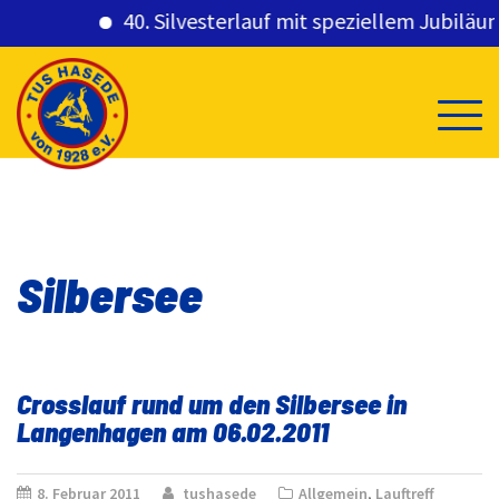
40. Silvesterlauf mit speziellem Jubiläums
Skip
to
content
Silbersee
Crosslauf rund um den Silbersee in
Langenhagen am 06.02.2011
8. Februar 2011
tushasede
Allgemein
,
Lauftreff