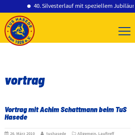
40. Silvesterlauf mit speziellem Jubiläum
Skip
to
content
vortrag
Vortrag mit Achim Schattmann beim TuS
Hasede
26. März 2010
tushasede
Allgemein
,
Lauftreff