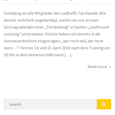
Einladung an alle Mitglieder des Lauftreffs TuS Hasede: Wie
bereits mehrfach angekündigt, wollen wir uns an zwei
Vortragsabenden einer „Fortbildung“ in Sachen „Laufen und
Leistung“ unterziehen. Etliche haben sich bereits in die
Interessentenliste eingetragen; „wer noch will, der noch
kann…“! Termin: 14. und 21. April 2010 nach dem Training um
20 Uhr in dem Gemeinschaftsraum […]
abo
Read more
Vor
mit
Ach
Sch
bei
Search
TuS
Has
SEA