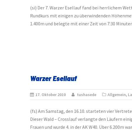
(si) Der 7. Warzer Esellauf fand bei herrlichem W
Rundkurs mit einigen zu überwindenden Höhenmetern
1.400m und belegte mit einer Zeit von 7:30 Minuten
Warzer Esellauf
17. Oktober 2010
tushasede
Allgemein
,
La
(fs) Am Samstag, den 16.10. starteten vier Vertret
Dieser Wald – Crosslauf verlangte den Läufern ein
Frauen und wurde 4. in der AK W40. Über 6.200m wa