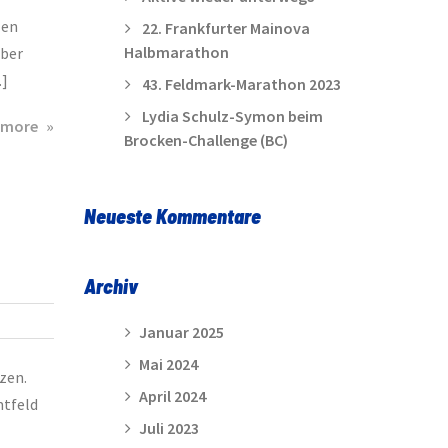
len
22. Frankfurter Mainova
Halbmarathon
über
…]
43. Feldmark-Marathon 2023
Lydia Schulz-Symon beim
about
 more
Brocken-Challenge (BC)
7.
Warzer
Esellauf
Neueste Kommentare
am
15.10.2011
Archiv
Januar 2025
Mai 2024
zen.
April 2024
mtfeld
Juli 2023