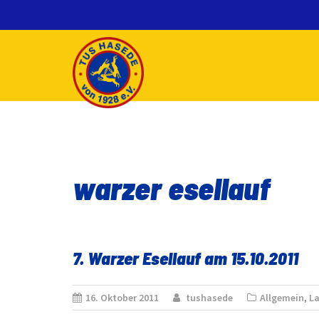
Skip
to
content
warzer esellauf
7. Warzer Esellauf am 15.10.2011
16. Oktober 2011
tushasede
Allgemein
,
La