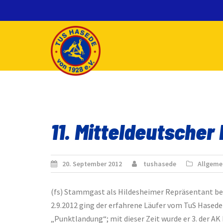
Skip
to
content
11. Mitteldeutscher
20. September 2012
tushasede
Allgeme
(fs) Stammgast als Hildesheimer Repräsentant bei
2.9.2012 ging der erfahrene Läufer vom TuS Hasede e
„Punktlandung“; mit dieser Zeit wurde er 3. der AK