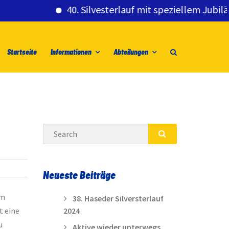
40. Silvesterlauf mit speziellem Jubiläumsg
Startseite
Informationen
Abteilungen
Search
SEARCH
Neueste Beiträge
Am
38. Haseder Silversterlauf
t eine
2024
u
Aktive wieder unterwegs