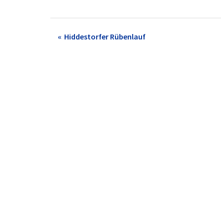
Post
Hiddestorfer Rübenlauf
navigation