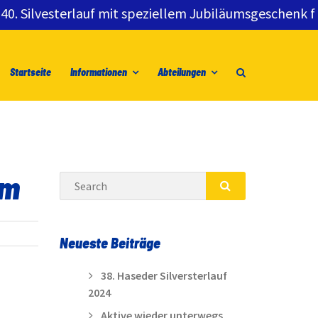
ilvesterlauf mit speziellem Jubiläumsgeschenk für al
Startseite
Informationen
Abteilungen
im
Search
SEARCH
Neueste Beiträge
38. Haseder Silversterlauf
2024
Aktive wieder unterwegs