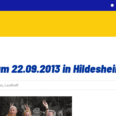
40. S
 am 22.09.2013 in Hildeshe
in
,
Lauftreff